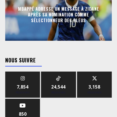
MBAPPÉ ADRESSE UN MESSAGE À ZIDANE
APRÈS SA NOMINATION COMME
SÉLECTIONNEUR DES BLEUS
NOUS SUIVRE
7,854
24,544
3,158
Abonnés
Abonnés
Abonnés
850