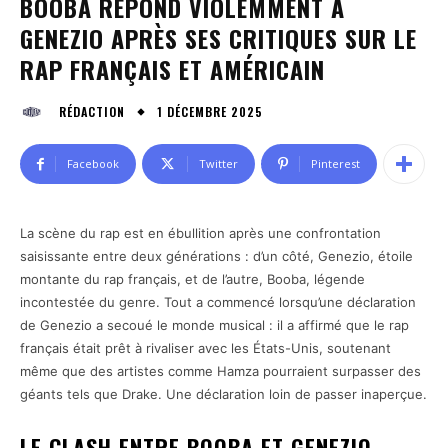
BOOBA RÉPOND VIOLEMMENT À
GENEZIO APRÈS SES CRITIQUES SUR LE
RAP FRANÇAIS ET AMÉRICAIN
1 DÉCEMBRE 2025
RÉDACTION
Facebook
Twitter
Pinterest
La scène du rap est en ébullition après une confrontation
saisissante entre deux générations : d’un côté, Genezio, étoile
montante du rap français, et de l’autre, Booba, légende
incontestée du genre. Tout a commencé lorsqu’une déclaration
de Genezio a secoué le monde musical : il a affirmé que le rap
français était prêt à rivaliser avec les États-Unis, soutenant
même que des artistes comme Hamza pourraient surpasser des
géants tels que Drake. Une déclaration loin de passer inaperçue.
LE CLASH ENTRE BOOBA ET GENEZIO