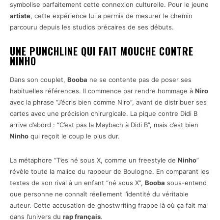
symbolise parfaitement cette connexion culturelle. Pour le jeune
artiste
, cette expérience lui a permis de mesurer le chemin
parcouru depuis les studios précaires de ses débuts.
UNE PUNCHLINE QUI FAIT MOUCHE CONTRE
NINHO
Dans son couplet,
Booba
ne se contente pas de poser ses
habituelles références. Il commence par rendre hommage à
Niro
avec la phrase “J’écris bien comme Niro”, avant de distribuer ses
cartes avec une précision chirurgicale. La pique contre Didi B
arrive d’abord : “C’est pas la Maybach à Didi B”, mais c’est bien
Ninho
qui reçoit le coup le plus dur.
La métaphore “T’es né sous X, comme un freestyle de
Ninho
”
révèle toute la malice du rappeur de Boulogne. En comparant les
textes de son rival à un enfant “né sous X”,
Booba
sous-entend
que personne ne connaît réellement l’identité du véritable
auteur. Cette accusation de ghostwriting frappe là où ça fait mal
dans l’univers du
rap français
.