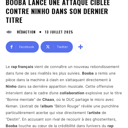
BOOBA LANCE UNE ATTAQUE CIBLÉE
CONTRE NINHO DANS SON DERNIER
TITRE
13 JUILLET 2025
RÉDACTION
Facebook
Twitter
Le
rap français
vient de connaître un nouveau rebondissement
dans l’une de ses rivalités les plus suivies.
Booba
a remis une
pièce dans la machine à clash en s’attaquant directement à
Ninho
dans sa dernière apparition musicale. Cette offensive
intervient dans le cadre d’une
collaboration
explosive sur le titre
“Bonne mentale” de
Chaax
, où le DUC partage le micro avec
Keman. L’extrait de l’
album
“Béton Rouge” révèle une punchline
particulièrement acerbe qui vise directement l’
artiste
de
“Destin”. En accusant son rival de recourir à des ghostwriters,
Booba
touche au cœur de la crédibilité dans l’univers du
rap