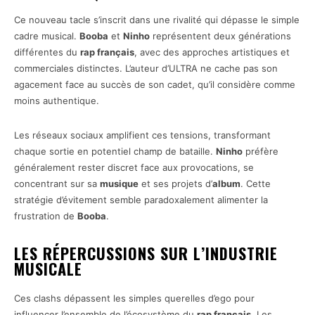
Ce nouveau tacle s’inscrit dans une rivalité qui dépasse le simple
cadre musical.
Booba
et
Ninho
représentent deux générations
différentes du
rap français
, avec des approches artistiques et
commerciales distinctes. L’auteur d’ULTRA ne cache pas son
agacement face au succès de son cadet, qu’il considère comme
moins authentique.
Les réseaux sociaux amplifient ces tensions, transformant
chaque sortie en potentiel champ de bataille.
Ninho
préfère
généralement rester discret face aux provocations, se
concentrant sur sa
musique
et ses projets d’
album
. Cette
stratégie d’évitement semble paradoxalement alimenter la
frustration de
Booba
.
LES RÉPERCUSSIONS SUR L’INDUSTRIE
MUSICALE
Ces clashs dépassent les simples querelles d’ego pour
influencer l’ensemble de l’écosystème du
rap français
. Les