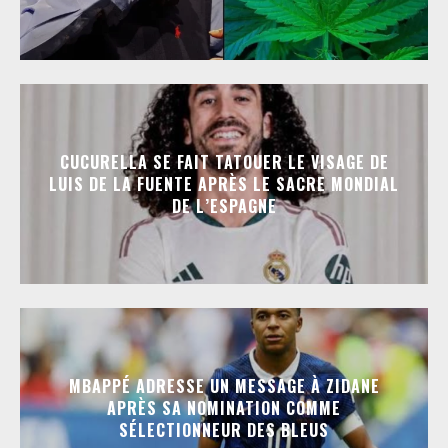
CUCURELLA SE FAIT TATOUER LE VISAGE DE
LUIS DE LA FUENTE APRÈS LE SACRE MONDIAL
DE L’ESPAGNE
MBAPPÉ ADRESSE UN MESSAGE À ZIDANE
APRÈS SA NOMINATION COMME
SÉLECTIONNEUR DES BLEUS