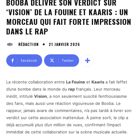
BOOBA DÉLIVRE SON VERDICT SUR
‘VISION’ DE LA FOUINE ET KAARIS : UN
MORCEAU QUI FAIT FORTE IMPRESSION
DANS LE RAP
21 JANVIER 2026
RÉDACTION
Facebook
Twitter
La récente collaboration entre
La Fouine
et
Kaaris
a fait l’effet
d’une bombe dans le monde du
rap
français. Leur morceau
inédit, intitulé
Vision
, a non seulement suscité l’enthousiasme
des fans, mais aussi une réaction vigoureuse de Booba. Le
rappeur, jamais avare de commentaires, n’a pas tardé à livrer son
verdict sur cette association inattendue. À peine sorti, le clip a
déjà accumulé plus d’un million de vues, confirmant l’impact
immédiat de cette collaboration sur la scène musicale actuelle.