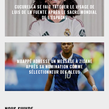
CUCURELLA SE FAIT TATOUER LE VISAGE DE
LUIS DE LA FUENTE APRÈS LE SACRE MONDIAL
DE L’ESPAGNE
MBAPPÉ ADRESSE UN MESSAGE À ZIDANE
APRÈS SA NOMINATION COMME
SÉLECTIONNEUR DES BLEUS