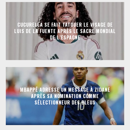
CUCURELLA SE FAIT TATOUER LE VISAGE DE
LUIS DE LA FUENTE APRÈS LE SACRE MONDIAL
DE L’ESPAGNE
MBAPPÉ ADRESSE UN MESSAGE À ZIDANE
APRÈS SA NOMINATION COMME
SÉLECTIONNEUR DES BLEUS