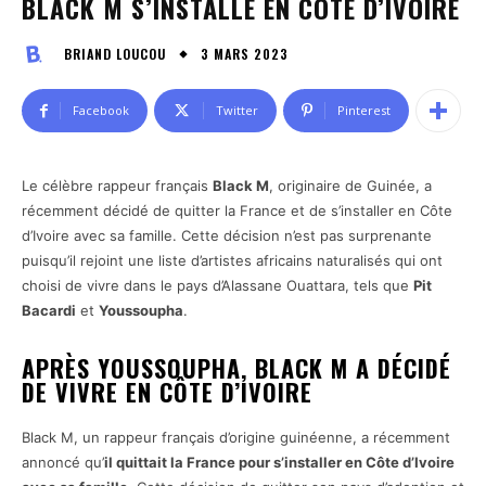
BLACK M S’INSTALLE EN CÔTE D’IVOIRE
3 MARS 2023
BRIAND LOUCOU
Facebook
Twitter
Pinterest
Le célèbre rappeur français
Black M
, originaire de Guinée, a
récemment décidé de quitter la France et de s’installer en Côte
d’Ivoire avec sa famille. Cette décision n’est pas surprenante
puisqu’il rejoint une liste d’artistes africains naturalisés qui ont
choisi de vivre dans le pays d’Alassane Ouattara, tels que
Pit
Bacardi
et
Youssoupha
.
APRÈS YOUSSOUPHA, BLACK M A DÉCIDÉ
DE VIVRE EN CÔTE D’IVOIRE
Black M, un rappeur français d’origine guinéenne, a récemment
annoncé qu’
il quittait la France pour s’installer en Côte d’Ivoire