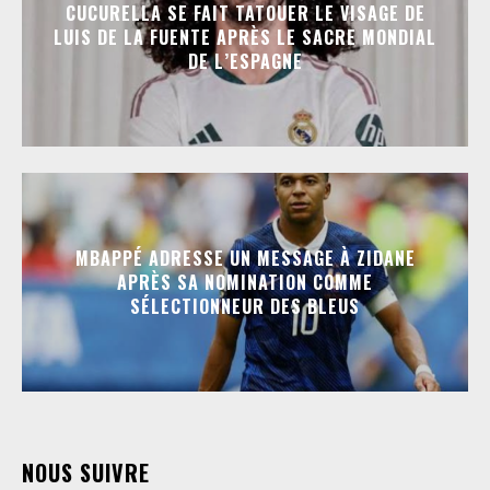
CUCURELLA SE FAIT TATOUER LE VISAGE DE
LUIS DE LA FUENTE APRÈS LE SACRE MONDIAL
DE L’ESPAGNE
MBAPPÉ ADRESSE UN MESSAGE À ZIDANE
APRÈS SA NOMINATION COMME
SÉLECTIONNEUR DES BLEUS
NOUS SUIVRE