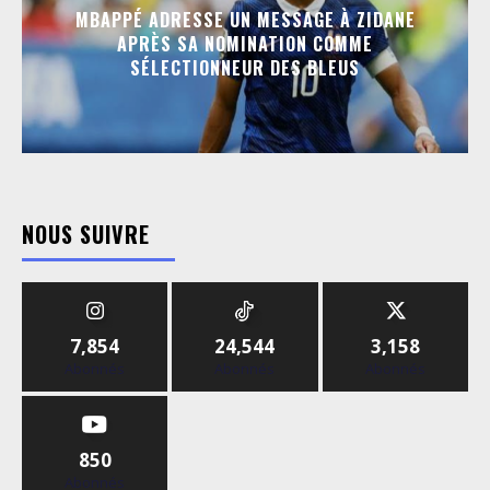
MBAPPÉ ADRESSE UN MESSAGE À ZIDANE
APRÈS SA NOMINATION COMME
SÉLECTIONNEUR DES BLEUS
NOUS SUIVRE
7,854
24,544
3,158
Abonnés
Abonnés
Abonnés
850
Abonnés