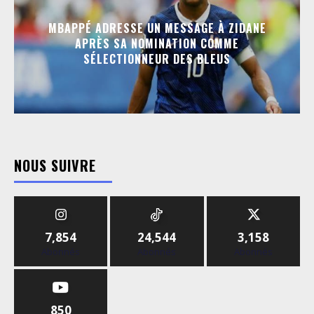
MBAPPÉ ADRESSE UN MESSAGE À ZIDANE
APRÈS SA NOMINATION COMME
SÉLECTIONNEUR DES BLEUS
NOUS SUIVRE
7,854
24,544
3,158
Abonnés
Abonnés
Abonnés
850