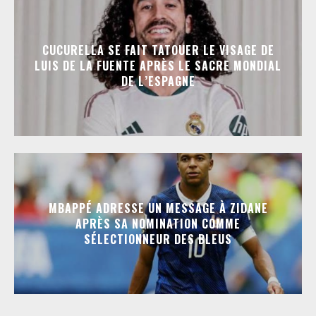
CUCURELLA SE FAIT TATOUER LE VISAGE DE
LUIS DE LA FUENTE APRÈS LE SACRE MONDIAL
DE L’ESPAGNE
MBAPPÉ ADRESSE UN MESSAGE À ZIDANE
APRÈS SA NOMINATION COMME
SÉLECTIONNEUR DES BLEUS