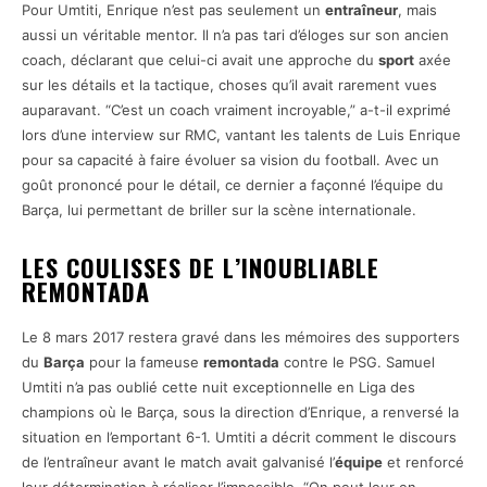
Pour Umtiti, Enrique n’est pas seulement un
entraîneur
, mais
aussi un véritable mentor. Il n’a pas tari d’éloges sur son ancien
coach, déclarant que celui-ci avait une approche du
sport
axée
sur les détails et la tactique, choses qu’il avait rarement vues
auparavant. “C’est un coach vraiment incroyable,” a-t-il exprimé
lors d’une interview sur RMC, vantant les talents de Luis Enrique
pour sa capacité à faire évoluer sa vision du football. Avec un
goût prononcé pour le détail, ce dernier a façonné l’équipe du
Barça, lui permettant de briller sur la scène internationale.
LES COULISSES DE L’INOUBLIABLE
REMONTADA
Le 8 mars 2017 restera gravé dans les mémoires des supporters
du
Barça
pour la fameuse
remontada
contre le PSG. Samuel
Umtiti n’a pas oublié cette nuit exceptionnelle en Liga des
champions où le Barça, sous la direction d’Enrique, a renversé la
situation en l’emportant 6-1. Umtiti a décrit comment le discours
de l’entraîneur avant le match avait galvanisé l’
équipe
et renforcé