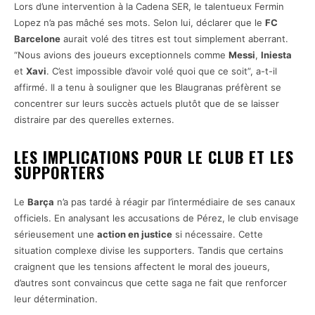
Lors d’une intervention à la Cadena SER, le talentueux Fermin
Lopez n’a pas mâché ses mots. Selon lui, déclarer que le
FC
Barcelone
aurait volé des titres est tout simplement aberrant.
“Nous avions des joueurs exceptionnels comme
Messi
,
Iniesta
et
Xavi
. C’est impossible d’avoir volé quoi que ce soit”, a-t-il
affirmé. Il a tenu à souligner que les Blaugranas préfèrent se
concentrer sur leurs succès actuels plutôt que de se laisser
distraire par des querelles externes.
LES IMPLICATIONS POUR LE CLUB ET LES
SUPPORTERS
Le
Barça
n’a pas tardé à réagir par l’intermédiaire de ses canaux
officiels. En analysant les accusations de Pérez, le club envisage
sérieusement une
action en justice
si nécessaire. Cette
situation complexe divise les supporters. Tandis que certains
craignent que les tensions affectent le moral des joueurs,
d’autres sont convaincus que cette saga ne fait que renforcer
leur détermination.