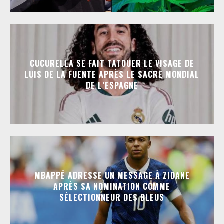
CUCURELLA SE FAIT TATOUER LE VISAGE DE
LUIS DE LA FUENTE APRÈS LE SACRE MONDIAL
DE L’ESPAGNE
MBAPPÉ ADRESSE UN MESSAGE À ZIDANE
APRÈS SA NOMINATION COMME
SÉLECTIONNEUR DES BLEUS