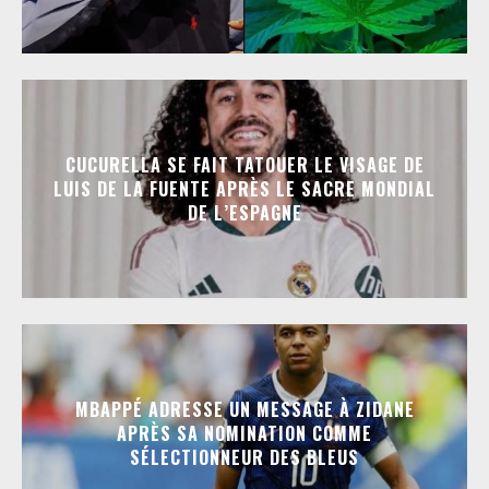
CUCURELLA SE FAIT TATOUER LE VISAGE DE
LUIS DE LA FUENTE APRÈS LE SACRE MONDIAL
DE L’ESPAGNE
MBAPPÉ ADRESSE UN MESSAGE À ZIDANE
APRÈS SA NOMINATION COMME
SÉLECTIONNEUR DES BLEUS