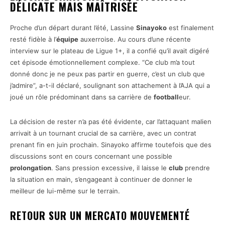
DÉLICATE MAIS MAÎTRISÉE
Proche d’un départ durant l’été, Lassine
Sinayoko
est finalement
resté fidèle à l’
équipe
auxerroise. Au cours d’une récente
interview sur le plateau de Ligue 1+, il a confié qu’il avait digéré
cet épisode émotionnellement complexe. “Ce club m’a tout
donné donc je ne peux pas partir en guerre, c’est un club que
j’admire”, a-t-il déclaré, soulignant son attachement à l’AJA qui a
joué un rôle prédominant dans sa carrière de
football
eur.
La décision de rester n’a pas été évidente, car l’attaquant malien
arrivait à un tournant crucial de sa carrière, avec un contrat
prenant fin en juin prochain. Sinayoko affirme toutefois que des
discussions sont en cours concernant une possible
prolongation
. Sans pression excessive, il laisse le
club
prendre
la situation en main, s’engageant à continuer de donner le
meilleur de lui-même sur le terrain.
RETOUR SUR UN MERCATO MOUVEMENTÉ