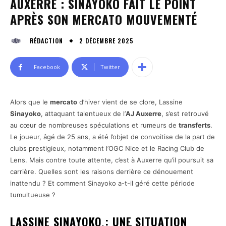
AUXERRE : SINAYOKO FAIT LE POINT
APRÈS SON MERCATO MOUVEMENTÉ
2 DÉCEMBRE 2025
RÉDACTION
Facebook
Twitter
Alors que le
mercato
d’hiver vient de se clore, Lassine
Sinayoko
, attaquant talentueux de l’
AJ Auxerre
, s’est retrouvé
au cœur de nombreuses spéculations et rumeurs de
transferts
.
Le joueur, âgé de 25 ans, a été l’objet de convoitise de la part de
clubs prestigieux, notamment l’OGC Nice et le Racing Club de
Lens. Mais contre toute attente, c’est à Auxerre qu’il poursuit sa
carrière. Quelles sont les raisons derrière ce dénouement
inattendu ? Et comment Sinayoko a-t-il géré cette période
tumultueuse ?
LASSINE SINAYOKO : UNE SITUATION