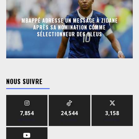
MBAPPÉ ADRESSE UN MESSAGE À ZIDANE
APRÈS SA NOMINATION COMME
SÉLECTIONNEUR DES BLEUS
NOUS SUIVRE
7,854
24,544
3,158
Abonnés
Abonnés
Abonnés