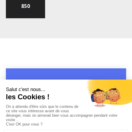
850
Abonnés
COPYRIGHT 2019 - 2026 @CULTURAP | MARQUE DÉPOSÉE |
MADE WITH PASSION