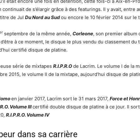
’il était encore une fois en détention, cette fois-ci à Aix-en-P
ontinuait de s’élargir grâce à des featurings. Il y avait, entre au
 titre de Jul
Du Nord au Sud
ou encore le 10 février 2014 sur le t
er
septembre de la même année,
Corleone
, son premier album 
 d’être à ce moment, le disque le plus vendu du classement du to
d’hui certifié disque de platine.
fameuse série de mixtapes
R.I.P.R.O
de Lacrim. Le volume I de la m
bre 2015, le volume II de la mixtape, aujourd’hui disque de platin
Plomo
en janvier 2017, Lacrim sort le 31 mars 2017,
Force et Hon
.R.O. Volume III
certifié double disque de platine à ce jour. Il so
20,
R.I.P.R.O. Volume IV
peur dans sa carrière