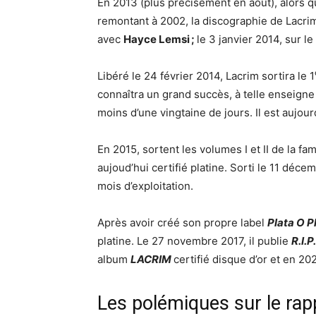
En 2013 (plus précisément en août), alors qu
remontant à 2002, la discographie de Lacrim c
avec
Hayce Lemsi ;
le 3 janvier 2014, sur le
Libéré le 24 février 2014, Lacrim sortira le 1
connaîtra un grand succès, à telle enseigne
moins d’une vingtaine de jours. Il est aujour
En 2015, sortent les volumes I et II de la 
aujoud’hui certifié platine. Sorti le 11 décem
mois d’exploitation.
Après avoir créé son propre label
Plata O 
platine. Le 27 novembre 2017, il publie
R.I.P
album
LACRIM
certifié disque d’or et en 20
Les polémiques sur le rap