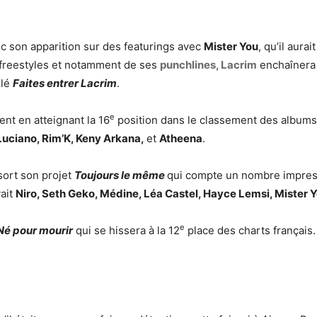
c son apparition sur des featurings avec
Mister You
, qu’il aura
s freestyles et notamment de ses
punchlines, Lacrim
enchaînera 
ulé
Faites entrer Lacrim
.
e
ent en atteignant la 16
position dans le classement des albums 
Luciano, Rim’K, Keny Arkana,
et
Atheena
.
ort son projet
Toujours le même
qui compte un nombre impress
vait
Niro, Seth Geko, Médine, Léa Castel, Hayce Lemsi, Mister 
e
Né pour mourir
qui se hissera à la 12
place des charts français.