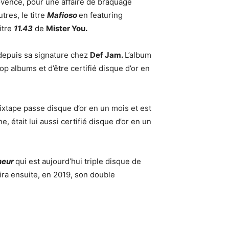
rovence, pour une affaire de braquage
tres, le titre
Mafioso
en featuring
itre
11.43
de
Mister You.
depuis sa signature chez
Def Jam.
L’album
p albums et d’être certifié disque d’or en
ixtape passe disque d’or en un mois et est
e, était lui aussi certifié disque d’or en un
neur
qui est aujourd’hui triple disque de
rtira ensuite, en 2019, son double