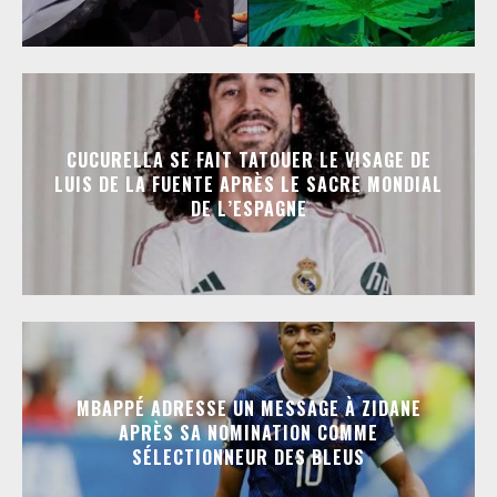
CUCURELLA SE FAIT TATOUER LE VISAGE DE
LUIS DE LA FUENTE APRÈS LE SACRE MONDIAL
DE L’ESPAGNE
MBAPPÉ ADRESSE UN MESSAGE À ZIDANE
APRÈS SA NOMINATION COMME
SÉLECTIONNEUR DES BLEUS