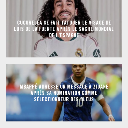
CUCURELLA SE FAIT TATOUER LE VISAGE DE
LUIS DE LA FUENTE APRÈS LE SACRE MONDIAL
DE L’ESPAGNE
MBAPPÉ ADRESSE UN MESSAGE À ZIDANE
APRÈS SA NOMINATION COMME
SÉLECTIONNEUR DES BLEUS