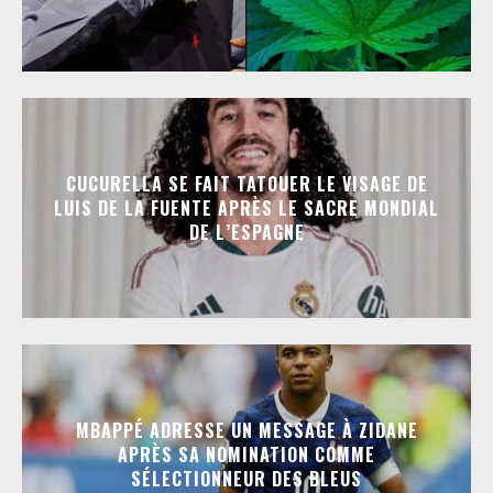
CUCURELLA SE FAIT TATOUER LE VISAGE DE
LUIS DE LA FUENTE APRÈS LE SACRE MONDIAL
DE L’ESPAGNE
MBAPPÉ ADRESSE UN MESSAGE À ZIDANE
APRÈS SA NOMINATION COMME
SÉLECTIONNEUR DES BLEUS