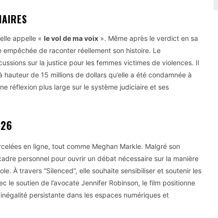
IAIRES
lle appelle «
le vol de ma voix
». Même après le verdict en sa
e empêchée de raconter réellement son histoire. Le
sions sur la justice pour les femmes victimes de violences. Il
 hauteur de 15 millions de dollars qu’elle a été condamnée à
ne réflexion plus large sur le système judiciaire et ses
026
arcelées en ligne, tout comme Meghan Markle. Malgré son
e cadre personnel pour ouvrir un débat nécessaire sur la manière
e. À travers “Silenced”, elle souhaite sensibiliser et soutenir les
c le soutien de l’avocate Jennifer Robinson, le film positionne
l’inégalité persistante dans les espaces numériques et