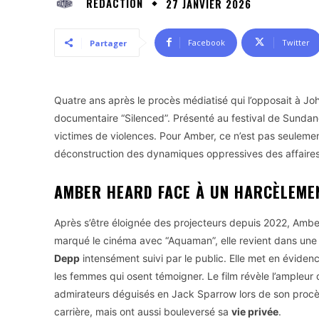
RÉDACTION
27 JANVIER 2026
Facebook
Twitter
Partager
Quatre ans après le procès médiatisé qui l’opposait à J
documentaire “Silenced”. Présenté au festival de Sundan
victimes de violences. Pour Amber, ce n’est pas seuleme
déconstruction des dynamiques oppressives des affaires 
AMBER HEARD FACE À UN HARCÈLEME
Après s’être éloignée des projecteurs depuis 2022, Ambe
marqué le cinéma avec “Aquaman”, elle revient dans une 
Depp
intensément suivi par le public. Elle met en évidenc
les femmes qui osent témoigner. Le film révèle l’ampleur d
admirateurs déguisés en Jack Sparrow lors de son procè
carrière, mais ont aussi bouleversé sa
vie privée
.