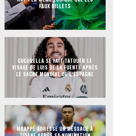
FAUX BILLETS
CUCURELLA SE FAIT TATOUER LE
VISAGE DE LUIS DE LA FUENTE APRÈS
LE SACRE MONDIAL DE L’ESPAGNE
MBAPPÉ ADRESSE UN MESSAGE À
ZIDANE APRÈS SA NOMINATION