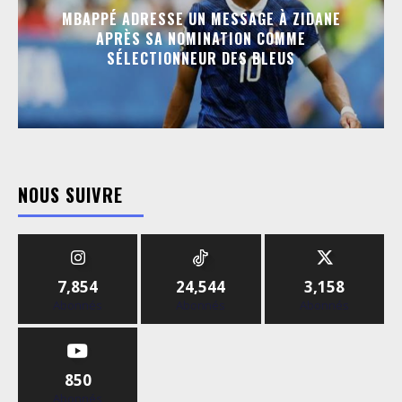
MBAPPÉ ADRESSE UN MESSAGE À ZIDANE
APRÈS SA NOMINATION COMME
SÉLECTIONNEUR DES BLEUS
NOUS SUIVRE
7,854
24,544
3,158
Abonnés
Abonnés
Abonnés
850
Abonnés