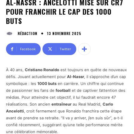
AL-NASSR : ANCELOTTI MISE SUR CR7
POUR FRANCHIR LE CAP DES 1000
BUTS
13 NOVEMBRE 2025
RÉDACTION
Facebook
Twitter
À 40 ans,
Cristiano Ronaldo
est toujours en quête de nouveaux
défis. Jouant actuellement pour
Al-Nassr
, il s’approche d’un cap
symbolique : les
1000 buts
en carrière. Un chiffre qui continue
de passionner les fans de
football
et de captiver l’attention des
médias. Pour atteindre cet objectif, il lui faudrait encore 47
réalisations. Son ancien
entraîneur
au Real Madrid,
Carlo
Ancelotti
, croit fermement que Ronaldo franchira cette étape
avant de prendre sa retraite. “Il va y arriver, j’en suis sûr”, a-t-il
confié récemment, suggérant qu’une telle performance mérite
une célébration mémorable.