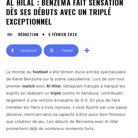
AL HILAL : BENZEMA FAIT SENSATION
DÈS SES DÉBUTS AVEC UN TRIPLÉ
EXCEPTIONNEL
5 FÉVRIER 2026
RÉDACTION
Facebook
Twitter
Le monde du
football
a été témoin d’une entrée spectaculaire
de Karim Benzema sur la scène saoudienne. Lors de son tout
premier
match
avec
Al Hilal
, l’attaquant français a marqué les
esprits en réalisant un
triplé
contre Al Akhdoud, contribuant
largement à une victoire écrasante de 6-0. En plus de faire
trembler les filets à trois reprises, il s’est illustré par une passe
décisive, montrant ainsi sa capacité à être aussi bien finisseur
que créateur de jeu. Les débuts de Benzema avec Al Hilal
promettent déjà de nombreux moments forts.