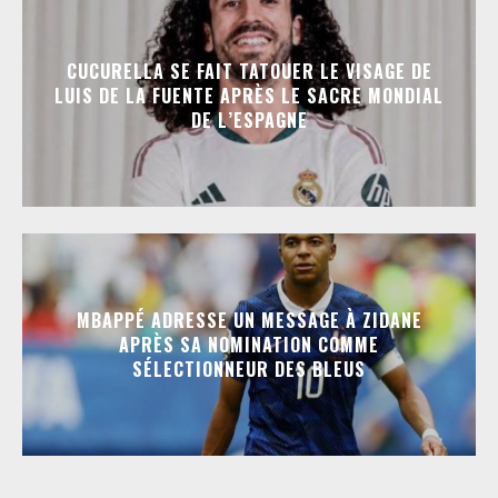
CUCURELLA SE FAIT TATOUER LE VISAGE DE
LUIS DE LA FUENTE APRÈS LE SACRE MONDIAL
DE L’ESPAGNE
MBAPPÉ ADRESSE UN MESSAGE À ZIDANE
APRÈS SA NOMINATION COMME
SÉLECTIONNEUR DES BLEUS